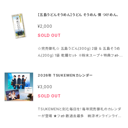
豆 通販開始！！全国よりお求め頂けます 自ら挽くことで
域別 梱包： 専用箱入り ドリップパック 珈琲詳細： イン
引き立つ、薫り高いブレンドをお楽しみください！ 内容：
ドネシア、タンザニア、グァテマラ 珈琲豆のブレンド
【五島うどんそうめん】うどん そうめん 僕 つけめん。
珈琲豆200g チャック付き袋入り ※豆はご自身でお挽
中細挽き 内容量10g 賞味期限： 各個包装 裏面記
きください 料金： 2,500円(税込) ※8%軽減税率 ＋
載 保存方法・使用上の注意： 高温多湿を避けて開封
¥2,000
送料 地域別 珈琲詳細： インドネシア、タンザニア、グァ
後は出来るだけ早めにご賞味ください 送料：ヤマト宅
SOLD OUT
テマラ 珈琲豆のブレンド 賞味期限： 各個包装 裏面記
急便 地域別 [南東北(宮城 山形 福島) 関東 中部 80
載 保存方法・使用上の注意： 高温多湿を避けて開封
0円、北東北(青森 秋田 岩手) 関西 900円、四国 中国
☆完売御礼☆ 五島うどん(300g) 2袋 ＆ 五島そうめ
後は出来るだけ早めにご賞味ください 送料：ヤマト宅
1,000円、北海道 九州 1,200円、沖縄 1,400円] ※税
ん(200g) 1袋 乾麺セット ※粉末スープ＋特典フォトカ
急便 地域別 [南東北(宮城 山形 福島) 関東 中部 80
込 ※何点購入でも料金一律 発送：ご注文から約1週間
ード付 長崎 五島列島の浜崎製麺所とついに麺コラ
0円、北東北(青森 秋田 岩手) 関西 900円、四国 中国
支払方法：クレジットカード、銀行振込、ペイ、後払い 各
ボ！ TSUKEMENの"推し麺"が登場！メンバーも絶賛
1,000円、北海道 九州 1,200円、沖縄 1,400円] ※税
種より選択 ＜SNS投稿＞ #TSUKEMENコーヒー
2026年 TSUKEMENカレンダー
一度食べたら止まらない、独特なつるっとしたのど越し
込 ※何点購入でも料金一律 発送：ご注文から約1週間
ぜひお召し上がりください！！ 料金：2,000円(税込) ※
支払方法：クレジットカード、銀行振込、ペイ、後払い 各
¥3,000
1,851円(税別) 8％軽減税率 +送料 地域別 梱包： 各
種より選択 ＜SNS投稿＞ #TSUKEMENコーヒー
SOLD OUT
乾麺個装・粉末スープをまとめ包装 フォトカード添付
送料：ヤマト宅急便 地域別 [南東北(宮城 山形 福島)
TSUKEMENと刻む毎日を！毎年完売御礼のカレンダ
関東 中部 800円、北東北(青森 秋田 岩手) 関西 900
ーが登場 ★フォト数過去最多 納涼オンラインライブ
円、四国 中国 1,000円、北海道 九州 1,200円、沖縄 1,
や沖縄 ここだけの撮り下ろし特別ショットが満載！ ★A
400円] ※税込 ※何点購入でも料金一律 発送：ご注