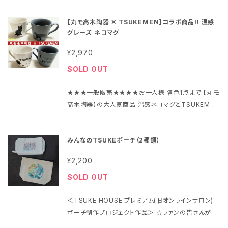
ュンの手からロゴへとつながるハートマークが浮かび
【丸モ高木陶器 ✕ TSUKEMEN】コラボ商品!! 温感
上がります。 これからの暑い季節にぴったり。愛らしい
グレーズ ネコマグ
コラボグッズが誕生しました！ 料金： 3,300円(税別)
※3,630円(税込) +送料 地域別 梱包： 専用箱入り 素
¥2,970
材： 陶磁器（ウスハリ） 容量： 360cc カップのサイズ：
SOLD OUT
口径9㎝×高さ9㎝ 温感： カップが17℃以下になると
変化が起こり、常温になると元に戻ります 発送：ご注
★★★一般販売★★★★お一人様 各色1点まで 【丸モ
文から約2週間 送料：ヤマト宅急便 地域別 [南東北(宮
高木陶器】の大人気商品 温感ネコマグとTSUKEMEN
城 山形 福島) 関東 中部 800円、北東北(青森 秋田 岩
がコラボ！！ 45度以上の温かい飲み物を入れると、黒
手) 関西 900円、四国 中国 1,000円、北海道 九州 1,
シルエットが驚きの変化！ ネコといっしょに、TSUKEM
200円、沖縄 1,400円] ※税込 ※購入個数に限らず一
みんなのTSUKEポーチ（2種類）
ENメンバーが監修したデザインが浮かび上がります！
律 支払方法：クレジットカード、銀行振込、ペイ、後払い
癒やしのお茶タイムにぴったり、心晴れやかになるコラ
各種より選択 商品のお取扱いについて ・ご使用になる
¥2,200
ボグッズです。 料金： 各色 2,700円(税別) ※2,97
前に、洗浄してください。 ・食器洗浄機のご使用はお控
SOLD OUT
0円(税込) +送料 地域別 色： ①ニューボン（白・乳白
えください。 ・台所用中性洗剤とスポンジ等の柔らかい
色）②クールグレー（灰色） 2色発売 ※2色セッ
素材で洗浄してください。 ・金属タワシや研磨剤等の硬
＜TSUKE HOUSE プレミアム(旧オンラインサロン)
トではございません 質感： ①つるつる ②ざらざら サイ
い素材を用いて洗浄しないでください。 ・強く擦ると転
ポーチ制作プロジェクト作品＞ ☆ファンの皆さんがT
ズ： 直径 9.4cm ✕ 高さ8.4cm 梱包： 紙箱入り 使用
写が剥がれてしまうことがあります。 ・電子レンジやオ
SUKEMENを想い描いたデザインが大集合！！ アーテ
上の注意： 食器洗浄機、金属たわし、クレンザーなど