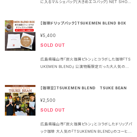
込、ペイ、後払い 各種より選択
に入るマルシェバッグ(大きめエコバッグ) NET SHOP
RA 〜15th Anniversary Ver.〜 The Warmth of a
でしか買えない黒は、安定で今後ずっと使えるベーシッ
Candle HAPPY BIRTHDAY 雨ノチ晴レ。 AKATSU
クカラー！ 公演物販では新色が出るたびに完売 メン
KI HAPPYキッチン 2024年12月16日 発売 2ndNO
【珈琲ドリップパック】TSUKEMEN BLEND BOX
バーもお気に入りのマルシェバッグは、 くるくる畳んで
TE 料金：5,000円(税込) ※4,545円(税別) +送料 全
ゴムバンドで留めて小さく携帯できる、人気ブランド M
国一律500円(税込) ヤマト運輸 ネコポスでの発送 梱
¥5,400
OTTERU「クルリト」シリーズ 料金：2,000円(税込)
包資材料・手数料込み ※他商品と一緒にご購入され
SOLD OUT
※1,818円(税別) 税率10％ +送料 地域別 素材：ポ
ても、単独の梱包でご配送となります ※ポストへ投函
リエステル サイズ：横51cm ✕ 縦35cm 直径20cm
配達させて頂く配送形式です 発送：ご注文から約1週間
広島県福山市「炭火珈房ピトン」とコラボした珈琲『TS
容量：約18L
以内 支払方法：クレジットカード、銀行振込、ペイ、後払
UKEMEN BLEND』 公演物販限定だった大人気のドリ
い 各種より選択
ップパックが、大容量BOXとして通販に登場！ 全国どこ
からでもお求めやすくなりました！ メンバー自らがテイ
【珈琲豆】TSUKEMEN BLEND TSUKE BEAN
スティングし製作した唯一無二の味 TSUKEMENグッ
ズ最大の人気を誇る珈琲をぜひご賞味ください！！ 内
¥2,500
容： ① ドリップパック 20個＋4個(公演物販用 1パッ
SOLD OUT
ク分サービス) 計24個 ② TSUKEMEN フォトカー
ド 1枚（全12種 そろうまでダブり無し封入） ③ メンバ
広島県福山市「炭火珈房ピトン」とコラボしたドリップパ
ーメッセージカード 3枚（全員分） 料金： 5,000円(税
ック珈琲 大人気の『TSUKEMEN BLEND』のコーヒー
別) ＋税 8%軽減税率 ※5,400円(税込) ＋送料 地