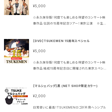
曲】 ガブリエルズ・オーボエ SAKURA Happy Xmas
¥5,000
(War IS Over) ニュー・シネマ・パラダイス コンチェル
ト・メドレー 海神 Sincere The Warmth of a Cand
☆永久保存版！何度でも楽しめる待望のコンサート映
le BASARA 〜15th Anniversary Ver.〜 虹を見上
像作品 伝説の15周年記念ツアー！東京公演 ※生音
げて 全10曲入り 5,000円(税込) 2026年3月1日発
コンサート ◆TSUKEMEN CONCERT DVD TSUK
売 2ndNOTE 料金：5,000円(税込) ※4,545円(税
EMEN 15th Anniversary CONCERT 〜BEYOND
別) +送料 全国一律500円(税込) ヤマト運輸 ネコポス
【DVD】TSUKEMEN 15周年スペシャル
CLASSIC〜 2023年7月30日 東京公演 東京オペラ
での発送 梱包資材料・手数料込み ※他商品と一緒に
シティ コンサートホール 【収録曲】 スペイン トルコ天
ご購入されても、単独の梱包でご配送となります ※ポ
¥5,000
国地獄行進曲 コンチェルト・メドレー 虹を見上げて 蝉
ストへ投函 配達させて頂く配送形式です 発送：ご注文
時雨 月詠 The Voice 真田組曲 第一楽章 〜群雄割
から約1週間以内 支払方法：クレジットカード、銀行振
☆永久保存版！何度でも楽しめる待望のコンサート映
拠〜 真田組曲 第二楽章 〜青い炎〜 真田組曲 第三楽
込、ペイ、後払い 各種より選択
像作品 結成15周年記念日に開催された東京スペシャ
章 〜疾風迅雷〜 AKATSUKI 2025年3月29日 発
ル公演 ※PAを通したスピーカーサウンド・バンド入り
売 2ndNOTE 料金：5,000円(税込) ※4,545円(税
楽曲あり ◆TSUKEMEN CONCERT DVD TSUKE
別) +送料 全国一律500円(税込) ヤマト運輸 ネコポス
【マルシェバッグ】黒 (NET SHOP限定カラー)
MEN 15th Anniversary SPECIAL!!! 2023年12月1
での発送 梱包資材料・手数料込み ※他商品と一緒に
6日 結成記念日 東京公演 LINE CUBE SHIBUYA
ご購入されても、単独の梱包でご配送となります ※ポ
¥2,000
(渋谷公会堂) 【収録曲】 Opening BGM くるみ割り人
ストへ投函 配達させて頂く配送形式です 発送：ご注文
形 WINNING RUN トルコ天国地獄行進曲 虹を見上
から約1週間以内 支払方法：クレジットカード、銀行振
日常使いに最高！TSUKEMENロゴが片側へシンプル
げて スペイン ホワイト第九リスマス Sincere BASA