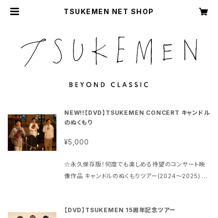
TSUKEMEN NET SHOP
NEW!!【DVD】TSUKEMEN CONCERT キャンドル
のぬくもり
¥5,000
☆永久保存版！何度でも楽しめる待望のコンサート映
像作品 キャンドルのぬくもりツアー(2024〜2025) 高
崎公演 ※生音コンサート ◆TSUKEMEN CONCE
RT DVD TSUKEMEN CONCERT キャンドルのぬく
【DVD】TSUKEMEN 15周年記念ツアー
もり 2025年3月8日 高崎芸術劇場 音楽ホール 【収録