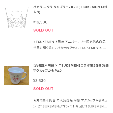
LLカラー 六曜/祝日入り 日々の予定を書き込める！ ★
文から約1週間 支払方法：クレジットカード、銀行振込、
バカラ エクラ タンブラー2023 (TSUKEMEN ロゴ
オフショット満載のコラージュページは、使用後飾って
ペイ、後払い 各種より選択 ＜SNS投稿＞ #TSUKEM
入り)
楽しむこともできる！ ALLカラー/見開きA3サイズ/壁掛
ENうどんそうめん
けタイプ 2026年1〜12月(日毎) 六曜祝日入り 料金：
¥16,500
3,000円(税込) ※2,727円(税別) +送料 全国一律50
SOLD OUT
0円(税込) ヤマト運輸 ネコポスでの発送 梱包資材料・
手数料込み ※他商品と一緒にご購入されても、単独の
⭐TSUKEMEN15周年 アニバーサリー限定記念商品
梱包でご配送となります ※ポストへ投函 配達させて
世界に輝く美しいバカラのグラス。TSUKEMEN15 周
頂く配送形式です 発送：ご注文から約1週間以内 支払
年イヤー2023 年のタンブラーのコン セプトは「エク
方法：クレジットカード、銀行振込、ペイ、後払い 各種よ
ラ」(輝き、成功、賞賛、大喝采) 15 年の感謝をこめて。T
り選択
【丸モ高木陶器 ✕ TSUKEMEN】コラボ第２弾!! 冷感
SUKEMENロゴが刻印されたエクラ タンブラー。 唯一
マグカップからキュン
無二のアニバーサリーグラスを。 料金: 15,000 円(税
別) ※16,500 円(税込) グラスサイズ: 口径 9.5×8.5
¥3,630
cm、容量 200ml 素材: クリスタルガラス/フランス製
SOLD OUT
箱: サイズ 13×24×11cm 【刻印イメージ】 「TSUKE
MEN」ロゴの8文字(側面) ／ 2023年の年号(底面) ／
★丸モ高木陶器 の人気商品 冷感 マグカップからキュ
バカラ ロゴ(底面) TSUKEMEN 15 周年の祝福。 あな
ン とTSUKEMENがコラボ！！ 今回はTSUKEMEN新
たとともに、今この時だけの格別な乾杯を。
ロゴを配置した冷感マグ。冷たい飲み物を入れると、キ